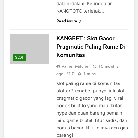
dalam-dalam. Keunggulan
KANGTOTO terletak…
Read More
KANGBET : Slot Gacor
Pragmatic Paling Rame Di
Komunitas
SLOT
Arthur Mitchell
10 months
ago
0
1 mins
slot paling rame di komunitas
slotter? kangbet punya link slot
pragmatic gacor yang lagi viral.
cocok buat lo yang mau ikutan
hype dan cuan bareng pemain
lain. game brutal, fitur sadis, dan
bonus besar. klik linknya dan gas
bareng!