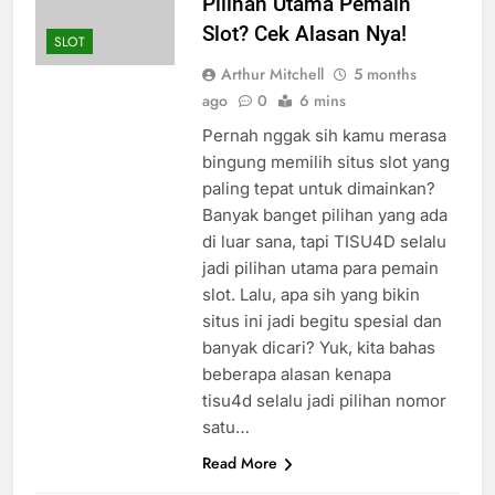
Pilihan Utama Pemain
Slot? Cek Alasan Nya!
SLOT
Arthur Mitchell
5 months
ago
0
6 mins
Pernah nggak sih kamu merasa
bingung memilih situs slot yang
paling tepat untuk dimainkan?
Banyak banget pilihan yang ada
di luar sana, tapi TISU4D selalu
jadi pilihan utama para pemain
slot. Lalu, apa sih yang bikin
situs ini jadi begitu spesial dan
banyak dicari? Yuk, kita bahas
beberapa alasan kenapa
tisu4d selalu jadi pilihan nomor
satu…
Read More