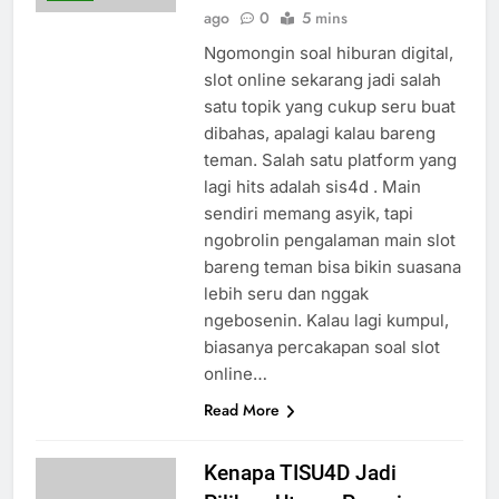
ago
0
5 mins
Ngomongin soal hiburan digital,
slot online sekarang jadi salah
satu topik yang cukup seru buat
dibahas, apalagi kalau bareng
teman. Salah satu platform yang
lagi hits adalah sis4d . Main
sendiri memang asyik, tapi
ngobrolin pengalaman main slot
bareng teman bisa bikin suasana
lebih seru dan nggak
ngebosenin. Kalau lagi kumpul,
biasanya percakapan soal slot
online…
Read More
Kenapa TISU4D Jadi