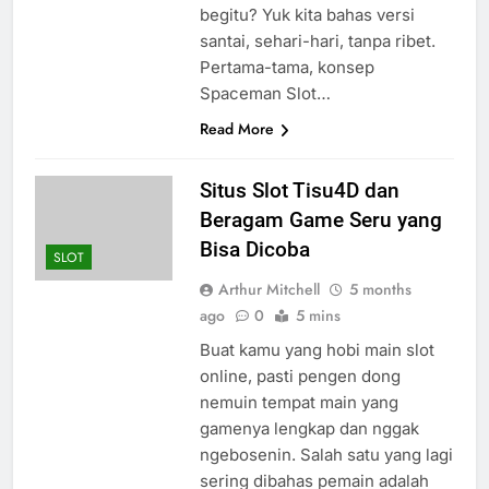
begitu? Yuk kita bahas versi
santai, sehari-hari, tanpa ribet.
Pertama-tama, konsep
Spaceman Slot…
Read More
Situs Slot Tisu4D dan
Beragam Game Seru yang
Bisa Dicoba
SLOT
Arthur Mitchell
5 months
ago
0
5 mins
Buat kamu yang hobi main slot
online, pasti pengen dong
nemuin tempat main yang
gamenya lengkap dan nggak
ngebosenin. Salah satu yang lagi
sering dibahas pemain adalah