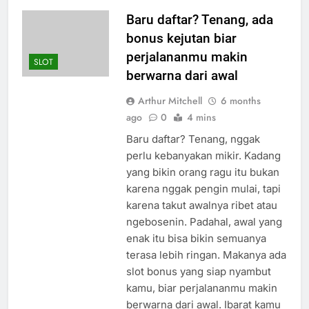
Baru daftar? Tenang, ada
bonus kejutan biar
perjalananmu makin
SLOT
berwarna dari awal
Arthur Mitchell
6 months
ago
0
4 mins
Baru daftar? Tenang, nggak
perlu kebanyakan mikir. Kadang
yang bikin orang ragu itu bukan
karena nggak pengin mulai, tapi
karena takut awalnya ribet atau
ngebosenin. Padahal, awal yang
enak itu bisa bikin semuanya
terasa lebih ringan. Makanya ada
slot bonus yang siap nyambut
kamu, biar perjalananmu makin
berwarna dari awal. Ibarat kamu