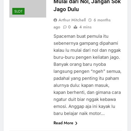
Mulai dari Nol, Jangan Sok
Jago Dulu
SLOT
Arthur Mitchell
6 months
ago
0
4 mins
Spaceman buat pemula itu
sebenernya gampang dipahami
kalau lu mulai dari nol dan nggak
buru-buru pengen keliatan jago.
Banyak orang baru nyoba
langsung pengen “ngeh” semua,
padahal yang penting itu paham
alurnya dulu: kapan masuk,
kapan berhenti, dan gimana cara
ngatur duit biar nggak kebawa
emosi. Anggap aja ini kayak lu
baru belajar naik motor…
Read More