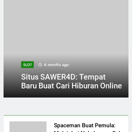
4 months ago
SLOT
SLOT
Situs SAWER4D: Tempat
BOLA
CASINO
SLOT
SLOT
Situs SAWER4D: Tempat Baru Buat Cari
Baru Buat Cari Hiburan Online
Jembatan Alternatif Judi Online Pada
KANGBET : Slot Gacor Pragmatic Paling
Mahjong Wins Bonus: Panduan Bermain dan
Hiburan Online
Kalangan Masyarakat Indonesia
Rame Di Komunitas
Cara Menang
Spaceman Buat Pemula: