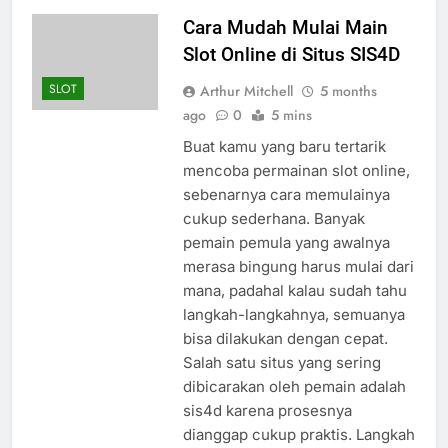
Cara Mudah Mulai Main
Slot Online di Situs SIS4D
SLOT
Arthur Mitchell
5 months
ago
0
5 mins
Buat kamu yang baru tertarik
mencoba permainan slot online,
sebenarnya cara memulainya
cukup sederhana. Banyak
pemain pemula yang awalnya
merasa bingung harus mulai dari
mana, padahal kalau sudah tahu
langkah-langkahnya, semuanya
bisa dilakukan dengan cepat.
Salah satu situs yang sering
dibicarakan oleh pemain adalah
sis4d karena prosesnya
dianggap cukup praktis. Langkah