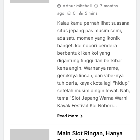
Arthur Mitchell
7 months
ago
0
5 mins
Kalau kamu pernah lihat suasana
situs jepang pas musim semi,
ada satu momen yang ikonik
banget: koi nobori bendera
berbentuk ikan koi yang
digantung tinggi dan berkibar
kena angin. Warnanya rame,
geraknya lincah, dan vibe-nya
tuh ceria, kayak kota lagi “hidup”
setelah musim dingin lewat. Nah,
tema “Slot Jepang Warna Warni
Kayak Festival Koi Nobori…
Read More
Main Slot Ringan, Hanya