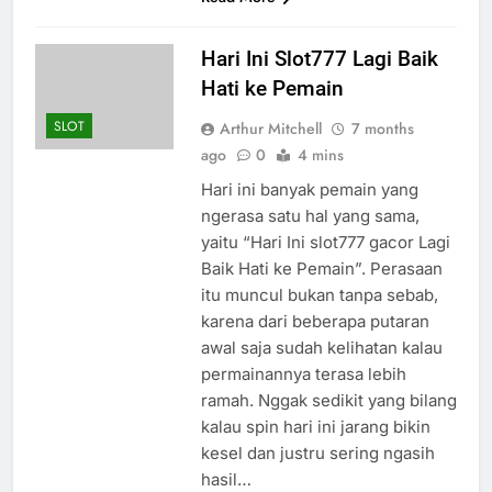
Hari Ini Slot777 Lagi Baik
Hati ke Pemain
SLOT
Arthur Mitchell
7 months
ago
0
4 mins
Hari ini banyak pemain yang
ngerasa satu hal yang sama,
yaitu “Hari Ini slot777 gacor Lagi
Baik Hati ke Pemain”. Perasaan
itu muncul bukan tanpa sebab,
karena dari beberapa putaran
awal saja sudah kelihatan kalau
permainannya terasa lebih
ramah. Nggak sedikit yang bilang
kalau spin hari ini jarang bikin
kesel dan justru sering ngasih
hasil…