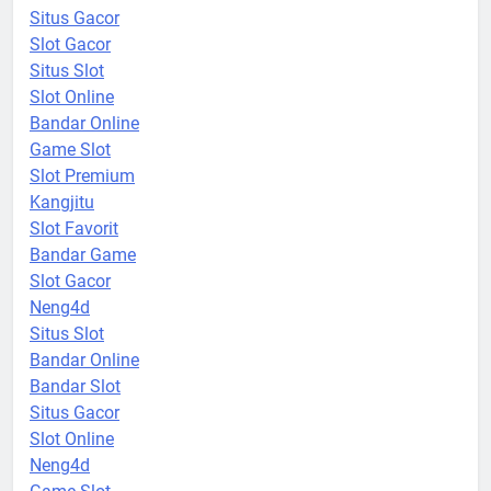
Situs Gacor
Slot Gacor
Situs Slot
Slot Online
Bandar Online
Game Slot
Slot Premium
Kangjitu
Slot Favorit
Bandar Game
Slot Gacor
Neng4d
Situs Slot
Bandar Online
Bandar Slot
Situs Gacor
Slot Online
Neng4d