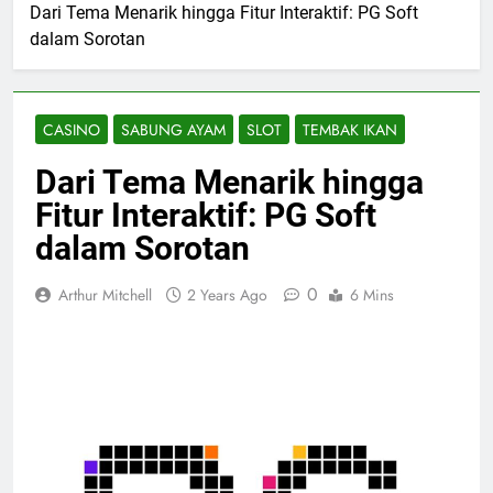
Dari Tema Menarik hingga Fitur Interaktif: PG Soft
dalam Sorotan
CASINO
SABUNG AYAM
SLOT
TEMBAK IKAN
Dari Tema Menarik hingga
Fitur Interaktif: PG Soft
dalam Sorotan
0
Arthur Mitchell
2 Years Ago
6 Mins