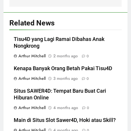
Related News
Tisu4D yang Lagi Ramai Dibahas Anak
Nongkrong
Arthur Mitchell
2 months ago
0
Kenapa Banyak Orang Betah Pakai Tisu4D
Arthur Mitchell
3 months ago
0
Situs SAWER4D: Tempat Baru Buat Cari
Hiburan Online
Arthur Mitchell
4 months ago
0
Main di Situs Slot Sawer4D, Hoki atau Skill?
Arthur Mitchell
4 months ago
0