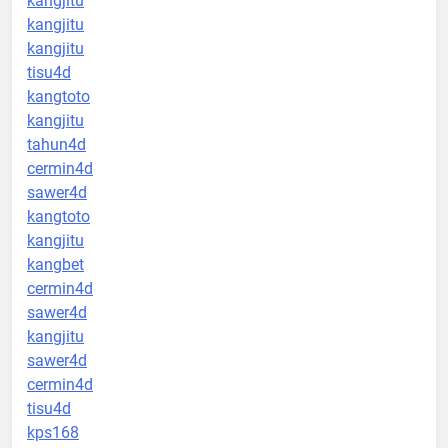
kangjitu
kangjitu
kangjitu
tisu4d
kangtoto
kangjitu
tahun4d
cermin4d
sawer4d
kangtoto
kangjitu
kangbet
cermin4d
sawer4d
kangjitu
sawer4d
cermin4d
tisu4d
kps168