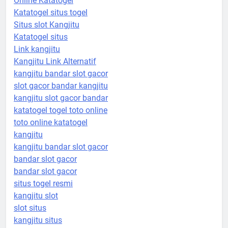
Online Katatogel
Katatogel situs togel
Situs slot Kangjitu
Katatogel situs
Link kangjitu
Kangjitu Link Alternatif
kangjitu bandar slot gacor
slot gacor bandar kangjitu
kangjitu slot gacor bandar
katatogel togel toto online
toto online katatogel
kangjitu
kangjitu bandar slot gacor
bandar slot gacor
bandar slot gacor
situs togel resmi
kangjitu slot
slot situs
kangjitu situs