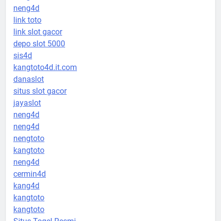
neng4d
link toto
link slot gacor
depo slot 5000
sis4d
kangtoto4d.it.com
danaslot
situs slot gacor
jayaslot
neng4d
neng4d
nengtoto
kangtoto
neng4d
cermin4d
kang4d
kangtoto
kangtoto