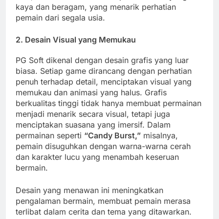
kaya dan beragam, yang menarik perhatian
pemain dari segala usia.
2. Desain Visual yang Memukau
PG Soft dikenal dengan desain grafis yang luar
biasa. Setiap game dirancang dengan perhatian
penuh terhadap detail, menciptakan visual yang
memukau dan animasi yang halus. Grafis
berkualitas tinggi tidak hanya membuat permainan
menjadi menarik secara visual, tetapi juga
menciptakan suasana yang imersif. Dalam
permainan seperti
“Candy Burst,”
misalnya,
pemain disuguhkan dengan warna-warna cerah
dan karakter lucu yang menambah keseruan
bermain.
Desain yang menawan ini meningkatkan
pengalaman bermain, membuat pemain merasa
terlibat dalam cerita dan tema yang ditawarkan.