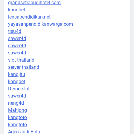
grandsetiabudihotel.com
kangbet
lensapendidikan.net
yayasanpendidikanwarga.com
tisu4d
sawer4d
sawer4d
sawer4d
slot thailand
server thailand
kangjitu
kangbet
Demo slot
sawer4d
neng4d
Mahjong
kangtoto
kangtoto
Agen Judi Bola