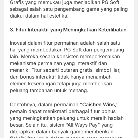
Grafis yang memukau juga menjadikan PG Soft
sebagai salah satu pengembang game yang paling
diakui dalam hal estetika.
3. Fitur Interaktif yang Meningkatkan Keterlibatan
Inovasi dalam fitur permainan adalah salah satu
hal yang membedakan PG Soft dari pengembang
lain. Mereka secara konsisten memperkenalkan
mekanisme permainan yang interaktif dan
menarik. Fitur seperti putaran gratis, simbol liar,
dan bonus interaktif tidak hanya menambah
elemen kesenangan tetapi juga memberikan
peluang tambahan untuk menang.
Contohnya, dalam permainan
“Caishen Wins,”
pemain dapat menikmati berbagai fitur bonus
yang meningkatkan peluang untuk meraih hadiah
besar. Selain itu, sistem “All Ways Pay” yang
diterapkan dalam banyak game memberikan