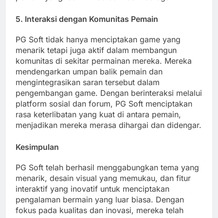
5. Interaksi dengan Komunitas Pemain
PG Soft tidak hanya menciptakan game yang
menarik tetapi juga aktif dalam membangun
komunitas di sekitar permainan mereka. Mereka
mendengarkan umpan balik pemain dan
mengintegrasikan saran tersebut dalam
pengembangan game. Dengan berinteraksi melalui
platform sosial dan forum, PG Soft menciptakan
rasa keterlibatan yang kuat di antara pemain,
menjadikan mereka merasa dihargai dan didengar.
Kesimpulan
PG Soft telah berhasil menggabungkan tema yang
menarik, desain visual yang memukau, dan fitur
interaktif yang inovatif untuk menciptakan
pengalaman bermain yang luar biasa. Dengan
fokus pada kualitas dan inovasi, mereka telah