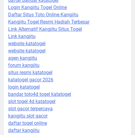
daftar bandar katatogel
Login Kangjitu Togel Online
Daftar Situs Toto Online Kangjitu
Kangjitu Togel Resmi Hadiah Terbesar
Link Alternatif Kangjitu Situs Togel
Link kangjitu
website katatogel
website katatogel
agen kangjitu
forum kangjitu
situs resmi katatogel
katatogel gacor 2026
login katatogel
bandar toto4d togel katatogel
slot togel 4d katatogel
slot gacor terpercaya
kangjitu slot gacor
daftar togel online
daftar kangjitu