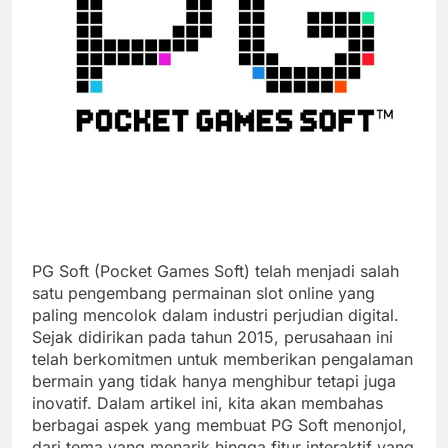
PG Soft (Pocket Games Soft) telah menjadi salah
satu pengembang permainan slot online yang
paling mencolok dalam industri perjudian digital.
Sejak didirikan pada tahun 2015, perusahaan ini
telah berkomitmen untuk memberikan pengalaman
bermain yang tidak hanya menghibur tetapi juga
inovatif. Dalam artikel ini, kita akan membahas
berbagai aspek yang membuat PG Soft menonjol,
dari tema yang menarik hingga fitur interaktif yang