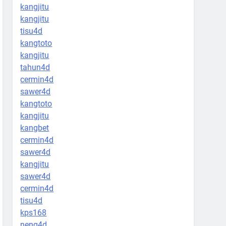
kangjitu
kangjitu
tisu4d
kangtoto
kangjitu
tahun4d
cermin4d
sawer4d
kangtoto
kangjitu
kangbet
cermin4d
sawer4d
kangjitu
sawer4d
cermin4d
tisu4d
kps168
neng4d