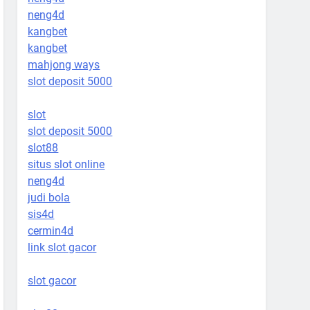
neng4d
kangbet
kangbet
mahjong ways
slot deposit 5000
slot
slot deposit 5000
slot88
situs slot online
neng4d
judi bola
sis4d
cermin4d
link slot gacor
slot gacor