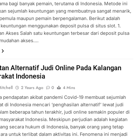
tama bagi banyak pemain, terutama di Indonesia. Metode ini
an sejumlah keuntungan yang membuatnya sangat menarik,
i pemula maupun pemain berpengalaman. Berikut adalah
keuntungan menggunakan deposit pulsa di situs slot. 1.
 Akses Salah satu keuntungan terbesar dari deposit pulsa
emudahan akses….
an Alternatif Judi Online Pada Kalangan
akat Indonesia
itchell
2 Years Ago
0
4 Mins
a pendapatan akibat pandemi Covid-19 membuat sejumlah
t di Indonesia mencari ‘penghasilan alternatif’ lewat judi
alam beberapa tahun terakhir, judi online semakin populer di
masyarakat Indonesia. Meskipun perjudian adalah kegiatan
rang secara hukum di Indonesia, banyak orang yang tetap
ara untuk terlibat dalam aktivitas ini. Fenomena ini menjadi