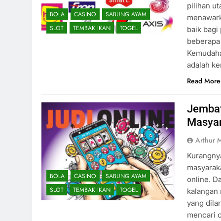
pilihan u
BOLA
CASINO
SABUNG AYAM
menawark
SLOT
TEMBAK IKAN
TOGEL
baik bag
beberapa 
Kemudahan
adalah k
Read More
Jembat
Masyar
Arthur M
Kurangny
masyaraka
BOLA
CASINO
SABUNG AYAM
online. D
SLOT
TEMBAK IKAN
TOGEL
kalangan 
yang dila
mencari c