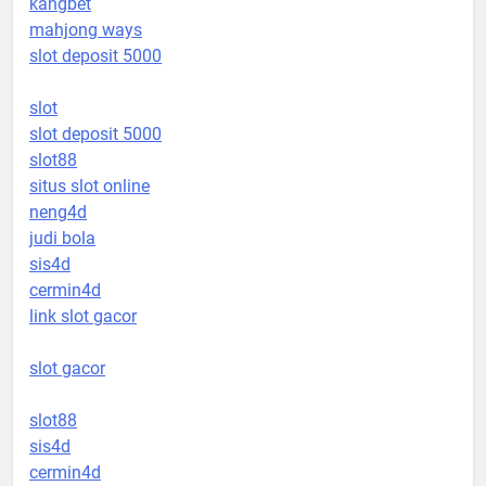
kangbet
mahjong ways
slot deposit 5000
slot
slot deposit 5000
slot88
situs slot online
neng4d
judi bola
sis4d
cermin4d
link slot gacor
slot gacor
slot88
sis4d
cermin4d