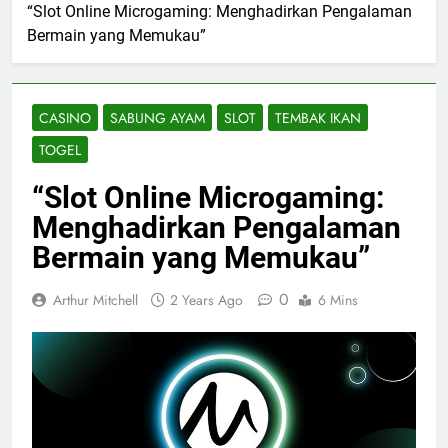
“Slot Online Microgaming: Menghadirkan Pengalaman
Bermain yang Memukau”
CASINO
SABUNG AYAM
SLOT
TEMBAK IKAN
TOGEL
“Slot Online Microgaming:
Menghadirkan Pengalaman
Bermain yang Memukau”
0
Arthur Mitchell
2 Years Ago
6 Mins