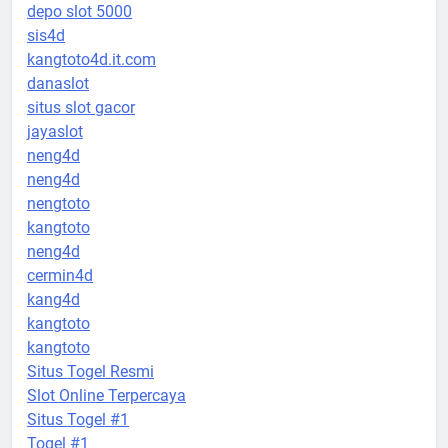
depo slot 5000
sis4d
kangtoto4d.it.com
danaslot
situs slot gacor
jayaslot
neng4d
neng4d
nengtoto
kangtoto
neng4d
cermin4d
kang4d
kangtoto
kangtoto
Situs Togel Resmi
Slot Online Terpercaya
Situs Togel #1
Togel #1