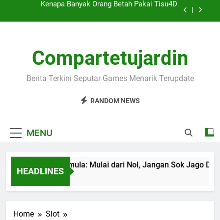
Skip
Situs SAWER4D: Tempat Baru Buat Cari Hiburan
to
Online
content
Main di Situs Slot Sawer4D, Hoki atau Skill?
Compartetujardin
Tisu4D yang Lagi Ramai Dibahas Anak
Nongkrong
Kenapa Banyak Orang Betah Pakai Tisu4D
Berita Terkini Seputar Games Menarik Terupdate
Situs SAWER4D: Tempat Baru Buat Cari Hiburan
RANDOM NEWS
Online
Main di Situs Slot Sawer4D, Hoki atau Skill?
MENU
ceman Buat Pemula: Mulai dari Nol, Jangan Sok Jago Dulu
HEADLINES
nths Ago
Home
Slot