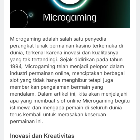
Microgaming adalah salah satu penyedia
perangkat lunak permainan kasino terkemuka di
dunia, terkenal karena inovasi dan kualitasnya
yang tak tertandingi. Sejak didirikan pada tahun
1994, Microgaming telah menjadi pelopor dalam
industri permainan online, menciptakan berbagai
slot yang tidak hanya menghibur tetapi juga
memberikan pengalaman bermain yang
mendalam. Dalam artikel ini, kita akan menjelajahi
apa yang membuat slot online Microgaming begitu
istimewa dan mengapa pemain di seluruh dunia
terus kembali untuk merasakan keseruan
permainan ini.
Inovasi dan Kreativitas