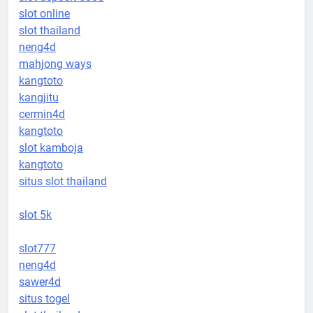
slot online
slot thailand
neng4d
mahjong ways
kangtoto
kangjitu
cermin4d
kangtoto
slot kamboja
kangtoto
situs slot thailand
slot 5k
slot777
neng4d
sawer4d
situs togel