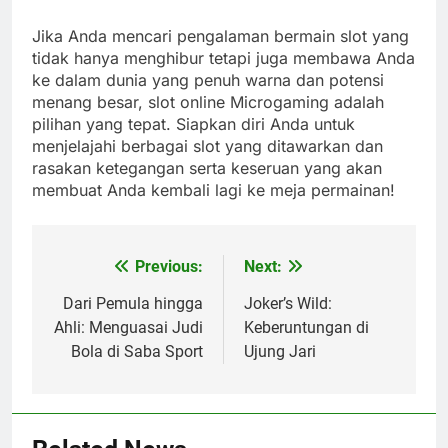
Jika Anda mencari pengalaman bermain slot yang
tidak hanya menghibur tetapi juga membawa Anda
ke dalam dunia yang penuh warna dan potensi
menang besar, slot online Microgaming adalah
pilihan yang tepat. Siapkan diri Anda untuk
menjelajahi berbagai slot yang ditawarkan dan
rasakan ketegangan serta keseruan yang akan
membuat Anda kembali lagi ke meja permainan!
Previous:
Next:
Post
navigation
Dari Pemula hingga
Joker’s Wild:
Ahli: Menguasai Judi
Keberuntungan di
Bola di Saba Sport
Ujung Jari