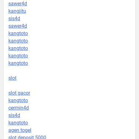
sawer4d
kangjitu
sis4d
sawer4d
kangtoto
kangtoto
kangtoto
kangtoto
kangtoto
slot
slot gacor
kangtoto
cermin4d
sis4d
kangtoto
agen togel
slot deposit 5000