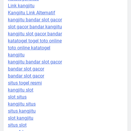
Link kangjitu
Kangjitu Link Alternatif
kangjitu bandar slot gacor
slot gacor bandar kangjitu
kangjitu slot gacor bandar
katatogel togel toto online
toto online katatogel
kangjitu
kangjitu bandar slot gacor
bandar slot gacor
bandar slot gacor
situs togel resmi
kangjitu slot
slot situs
kangjitu situs
situs kangjitu
slot kangjitu
situs slot