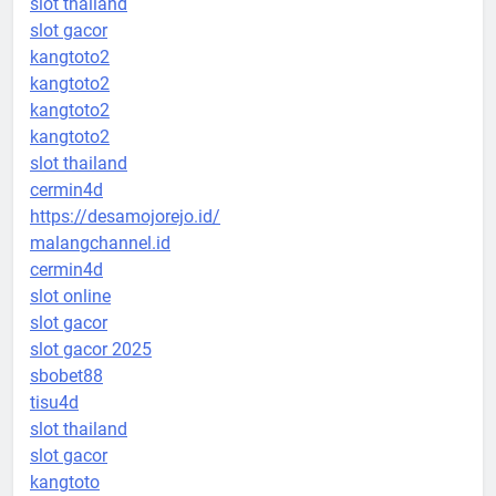
slot thailand
slot gacor
kangtoto2
kangtoto2
kangtoto2
kangtoto2
slot thailand
cermin4d
https://desamojorejo.id/
malangchannel.id
cermin4d
slot online
slot gacor
slot gacor 2025
sbobet88
tisu4d
slot thailand
slot gacor
kangtoto