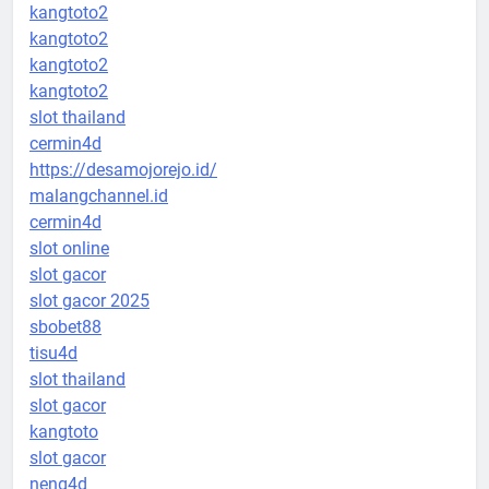
kangtoto2
kangtoto2
kangtoto2
kangtoto2
slot thailand
cermin4d
https://desamojorejo.id/
malangchannel.id
cermin4d
slot online
slot gacor
slot gacor 2025
sbobet88
tisu4d
slot thailand
slot gacor
kangtoto
slot gacor
neng4d