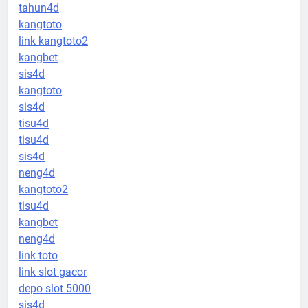
tahun4d
kangtoto
link kangtoto2
kangbet
sis4d
kangtoto
sis4d
tisu4d
tisu4d
sis4d
neng4d
kangtoto2
tisu4d
kangbet
neng4d
link toto
link slot gacor
depo slot 5000
sis4d