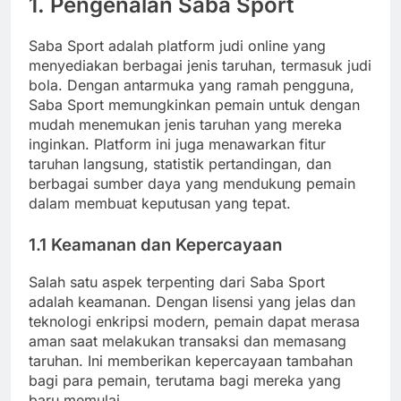
1. Pengenalan Saba Sport
Saba Sport adalah platform judi online yang
menyediakan berbagai jenis taruhan, termasuk judi
bola. Dengan antarmuka yang ramah pengguna,
Saba Sport memungkinkan pemain untuk dengan
mudah menemukan jenis taruhan yang mereka
inginkan. Platform ini juga menawarkan fitur
taruhan langsung, statistik pertandingan, dan
berbagai sumber daya yang mendukung pemain
dalam membuat keputusan yang tepat.
1.1 Keamanan dan Kepercayaan
Salah satu aspek terpenting dari Saba Sport
adalah keamanan. Dengan lisensi yang jelas dan
teknologi enkripsi modern, pemain dapat merasa
aman saat melakukan transaksi dan memasang
taruhan. Ini memberikan kepercayaan tambahan
bagi para pemain, terutama bagi mereka yang
baru memulai.