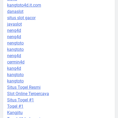
kangtoto4d.it.com
danaslot
situs slot gacor
jayaslot
neng4d
neng4d
nengtoto
kangtoto
neng4d
cermin4d
kang4d
kangtoto
kangtoto
Situs Togel Resmi
Slot Online Terpercaya
Situs Togel #1
Togel #1
Kangjitu