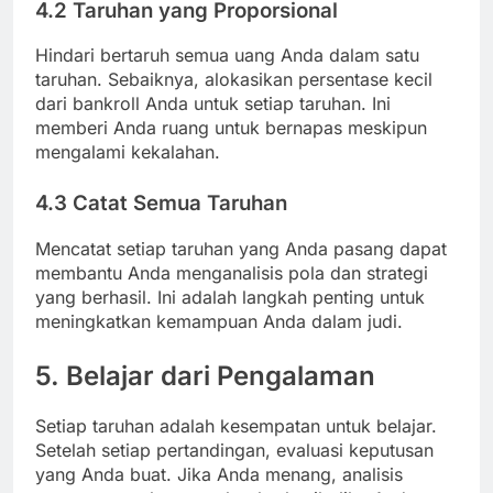
4.2 Taruhan yang Proporsional
Hindari bertaruh semua uang Anda dalam satu
taruhan. Sebaiknya, alokasikan persentase kecil
dari bankroll Anda untuk setiap taruhan. Ini
memberi Anda ruang untuk bernapas meskipun
mengalami kekalahan.
4.3 Catat Semua Taruhan
Mencatat setiap taruhan yang Anda pasang dapat
membantu Anda menganalisis pola dan strategi
yang berhasil. Ini adalah langkah penting untuk
meningkatkan kemampuan Anda dalam judi.
5. Belajar dari Pengalaman
Setiap taruhan adalah kesempatan untuk belajar.
Setelah setiap pertandingan, evaluasi keputusan
yang Anda buat. Jika Anda menang, analisis