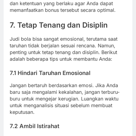
dan ketentuan yang berlaku agar Anda dapat
memanfaatkan bonus tersebut secara optimal.
7. Tetap Tenang dan Disiplin
Judi bola bisa sangat emosional, terutama saat
taruhan tidak berjalan sesuai rencana. Namun,
penting untuk tetap tenang dan disiplin. Berikut
adalah beberapa tips untuk membantu Anda:
7.1 Hindari Taruhan Emosional
Jangan bertaruh berdasarkan emosi. Jika Anda
baru saja mengalami kekalahan, jangan terburu-
buru untuk mengejar kerugian. Luangkan waktu
untuk menganalisis situasi sebelum membuat
keputusan.
7.2 Ambil Istirahat