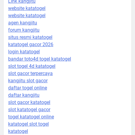
Link kangjitu
website katatogel
website katatogel
agen kangjitu
forum kangjitu
situs resmi katatogel
katatogel gacor 2026
login katatogel
bandar toto4d togel katatogel
slot togel 4d katatogel
slot gacor terpercaya
kangjitu slot gacor
daftar togel online
daftar kangjitu
slot gacor katatogel
slot katatogel gacor
togel katatogel online
katatogel slot togel
katatogel