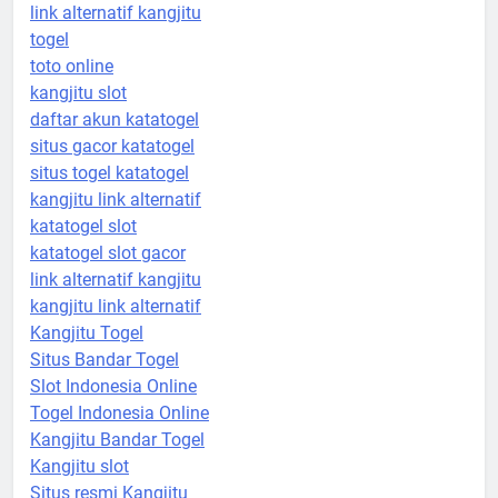
link alternatif kangjitu
togel
toto online
kangjitu slot
daftar akun katatogel
situs gacor katatogel
situs togel katatogel
kangjitu link alternatif
katatogel slot
katatogel slot gacor
link alternatif kangjitu
kangjitu link alternatif
Kangjitu Togel
Situs Bandar Togel
Slot Indonesia Online
Togel Indonesia Online
Kangjitu Bandar Togel
Kangjitu slot
Situs resmi Kangjitu