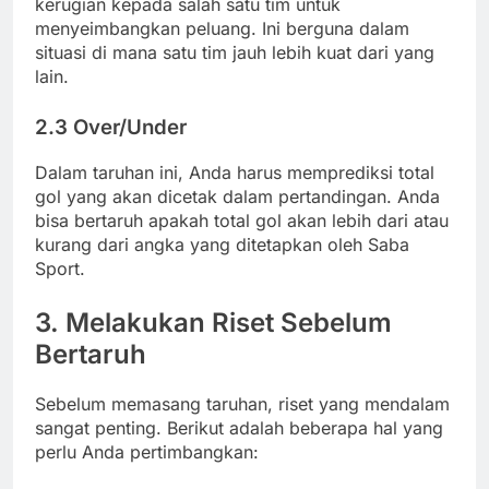
kerugian kepada salah satu tim untuk
menyeimbangkan peluang. Ini berguna dalam
situasi di mana satu tim jauh lebih kuat dari yang
lain.
2.3 Over/Under
Dalam taruhan ini, Anda harus memprediksi total
gol yang akan dicetak dalam pertandingan. Anda
bisa bertaruh apakah total gol akan lebih dari atau
kurang dari angka yang ditetapkan oleh Saba
Sport.
3. Melakukan Riset Sebelum
Bertaruh
Sebelum memasang taruhan, riset yang mendalam
sangat penting. Berikut adalah beberapa hal yang
perlu Anda pertimbangkan: