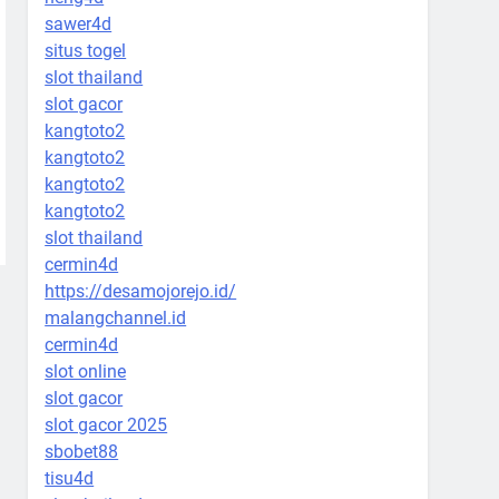
sawer4d
situs togel
slot thailand
slot gacor
kangtoto2
kangtoto2
kangtoto2
kangtoto2
slot thailand
cermin4d
https://desamojorejo.id/
malangchannel.id
cermin4d
slot online
slot gacor
slot gacor 2025
sbobet88
tisu4d