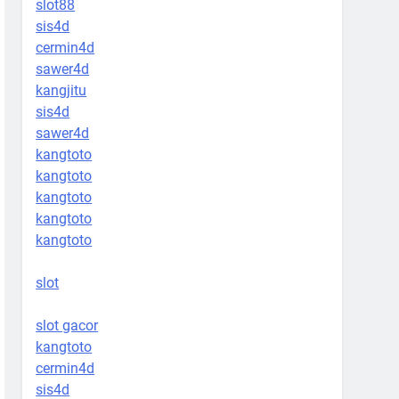
slot88
sis4d
cermin4d
sawer4d
kangjitu
sis4d
sawer4d
kangtoto
kangtoto
kangtoto
kangtoto
kangtoto
slot
slot gacor
kangtoto
cermin4d
sis4d