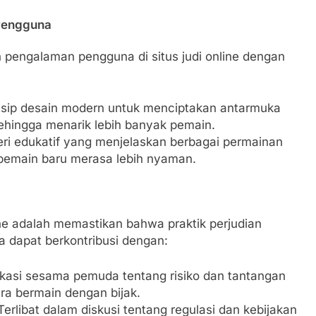
Pengguna
pengalaman pengguna di situs judi online dengan
nsip desain modern untuk menciptakan antarmuka
hingga menarik lebih banyak pemain.
i edukatif yang menjelaskan berbagai permainan
pemain baru merasa lebih nyaman.
ine adalah memastikan bahwa praktik perjudian
 dapat berkontribusi dengan:
kasi sesama pemuda tentang risiko dan tantangan
ara bermain dengan bijak.
 Terlibat dalam diskusi tentang regulasi dan kebijakan