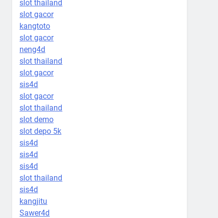
slot thailand
slot gacor
kangtoto
slot gacor
neng4d
slot thailand
slot gacor
sis4d
slot gacor
slot thailand
slot demo
slot depo 5k
sis4d
sis4d
sis4d
slot thailand
sis4d
kangjitu
Sawer4d