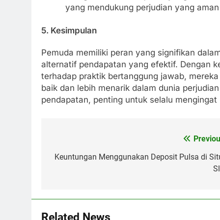
yang mendukung perjudian yang aman 
5.
Kesimpulan
Pemuda memiliki peran yang signifikan dala
alternatif pendapatan yang efektif. Dengan k
terhadap praktik bertanggung jawab, merek
baik dan lebih menarik dalam dunia perjudian
pendapatan, penting untuk selalu mengingat 
Previou
Post
navigation
Keuntungan Menggunakan Deposit Pulsa di Sit
Sl
Related News