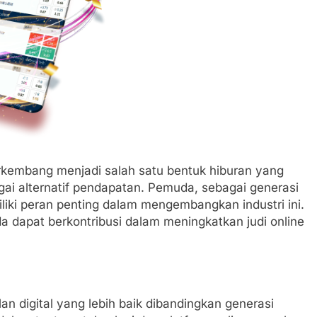
 berkembang menjadi salah satu bentuk hiburan yang
ai alternatif pendapatan. Pemuda, sebagai generasi
liki peran penting dalam mengembangkan industri ini.
 dapat berkontribusi dalam meningkatkan judi online
 digital yang lebih baik dibandingkan generasi