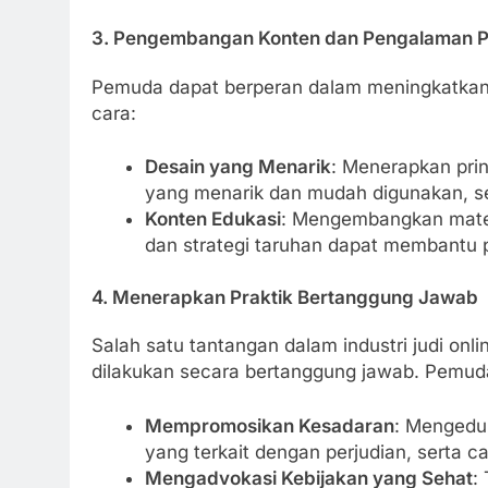
3.
Pengembangan Konten dan Pengalaman 
Pemuda dapat berperan dalam meningkatkan 
cara:
Desain yang Menarik
: Menerapkan pri
yang menarik dan mudah digunakan, se
Konten Edukasi
: Mengembangkan mater
dan strategi taruhan dapat membantu 
4.
Menerapkan Praktik Bertanggung Jawab
Salah satu tantangan dalam industri judi onl
dilakukan secara bertanggung jawab. Pemuda
Mempromosikan Kesadaran
: Mengedu
yang terkait dengan perjudian, serta c
Mengadvokasi Kebijakan yang Sehat
: