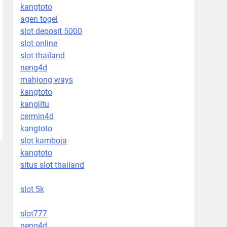
kangtoto
agen togel
slot deposit 5000
slot online
slot thailand
neng4d
mahjong ways
kangtoto
kangjitu
cermin4d
kangtoto
slot kamboja
kangtoto
situs slot thailand
slot 5k
slot777
neng4d