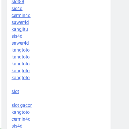
slot88
sis4d
cermin4d
sawer4d
kangjitu
sis4d
sawer4d
kangtoto
kangtoto
kangtoto
kangtoto
kangtoto
slot
slot gacor
kangtoto
cermin4d
sis4d