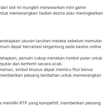
dari slot ini mungkin menawarkan mini game
ntuk memenangkan hadiah ekstra atau meningkatkan
enetapkan ukuran taruhan mereka sebelum memutar
um dapat bervariasi tergantung pada kasino online
itetapkan, pemain cukup menekan tombol putar untuk
putar dan berhenti secara acak.
ainan, simbol khusus dapat memicu fitur bonus
me, memberikan peluang tambahan untuk memenangkan
ya memiliki RTP yang kompetitif, memberikan peluang