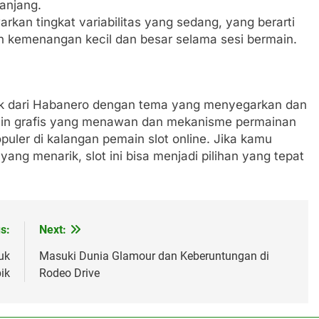
anjang.
an tingkat variabilitas yang sedang, yang berarti
kemenangan kecil dan besar selama sesi bermain.
rik dari Habanero dengan tema yang menyegarkan dan
sain grafis yang menawan dan mekanisme permainan
puler di kalangan pemain slot online. Jika kamu
ang menarik, slot ini bisa menjadi pilihan yang tepat
s:
Next:
uk
Masuki Dunia Glamour dan Keberuntungan di
ik
Rodeo Drive