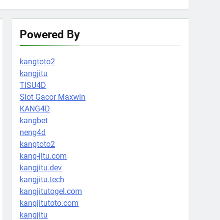
Powered By
kangtoto2
kangjitu
TISU4D
Slot Gacor Maxwin
KANG4D
kangbet
neng4d
kangtoto2
kang-jitu.com
kangjitu.dev
kangjitu.tech
kangjitutogel.com
kangjitutoto.com
kangjitu