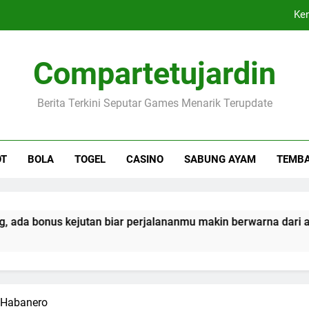
Ken
Situs SAWER4D: 
Compartetujardin
Main 
Berita Terkini Seputar Games Menarik Terupdate
Tisu4D yan
Ken
OT
BOLA
TOGEL
CASINO
SABUNG AYAM
TEMBA
Situs SAWER4D: 
Main 
 kejutan biar perjalananmu makin berwarna dari awal
T
2 
i Habanero