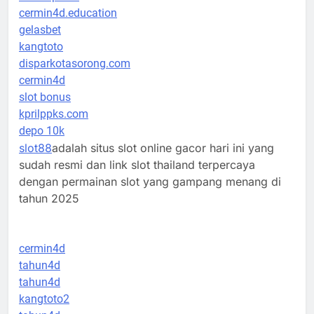
cermin4d.education
gelasbet
kangtoto
disparkotasorong.com
cermin4d
slot bonus
kprilppks.com
depo 10k
slot88
adalah situs slot online gacor hari ini yang
sudah resmi dan link slot thailand terpercaya
dengan permainan slot yang gampang menang di
tahun 2025
cermin4d
tahun4d
tahun4d
kangtoto2