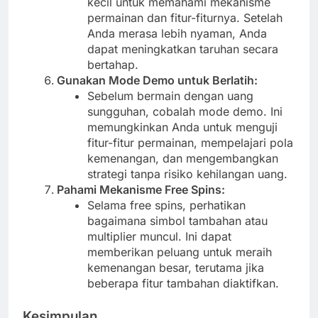
kecil untuk memahami mekanisme
permainan dan fitur-fiturnya. Setelah
Anda merasa lebih nyaman, Anda
dapat meningkatkan taruhan secara
bertahap.
Gunakan Mode Demo untuk Berlatih:
Sebelum bermain dengan uang
sungguhan, cobalah mode demo. Ini
memungkinkan Anda untuk menguji
fitur-fitur permainan, mempelajari pola
kemenangan, dan mengembangkan
strategi tanpa risiko kehilangan uang.
Pahami Mekanisme Free Spins:
Selama free spins, perhatikan
bagaimana simbol tambahan atau
multiplier muncul. Ini dapat
memberikan peluang untuk meraih
kemenangan besar, terutama jika
beberapa fitur tambahan diaktifkan.
Kesimpulan