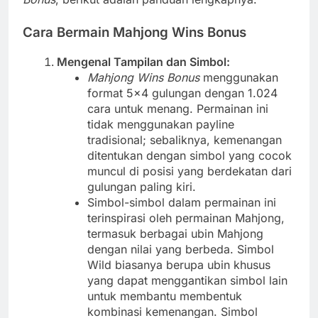
Cara Bermain Mahjong Wins Bonus
Mengenal Tampilan dan Simbol:
Mahjong Wins Bonus
menggunakan
format 5×4 gulungan dengan 1.024
cara untuk menang. Permainan ini
tidak menggunakan payline
tradisional; sebaliknya, kemenangan
ditentukan dengan simbol yang cocok
muncul di posisi yang berdekatan dari
gulungan paling kiri.
Simbol-simbol dalam permainan ini
terinspirasi oleh permainan Mahjong,
termasuk berbagai ubin Mahjong
dengan nilai yang berbeda. Simbol
Wild biasanya berupa ubin khusus
yang dapat menggantikan simbol lain
untuk membantu membentuk
kombinasi kemenangan. Simbol