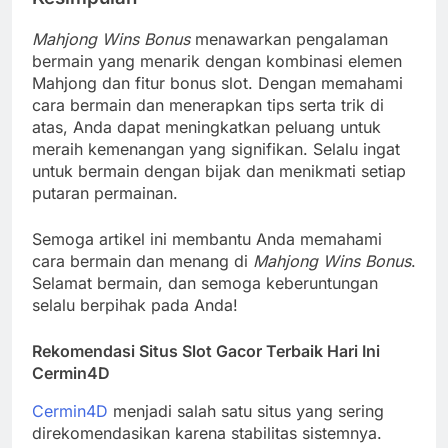
Mahjong Wins Bonus
menawarkan pengalaman
bermain yang menarik dengan kombinasi elemen
Mahjong dan fitur bonus slot. Dengan memahami
cara bermain dan menerapkan tips serta trik di
atas, Anda dapat meningkatkan peluang untuk
meraih kemenangan yang signifikan. Selalu ingat
untuk bermain dengan bijak dan menikmati setiap
putaran permainan.
Semoga artikel ini membantu Anda memahami
cara bermain dan menang di
Mahjong Wins Bonus
.
Selamat bermain, dan semoga keberuntungan
selalu berpihak pada Anda!
Rekomendasi Situs Slot Gacor Terbaik Hari Ini
Cermin4D
Cermin4D
menjadi salah satu situs yang sering
direkomendasikan karena stabilitas sistemnya.