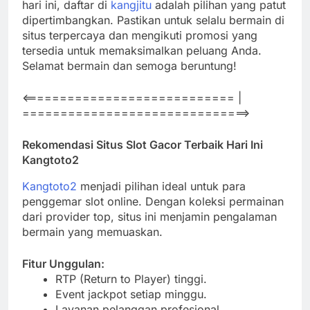
hari ini, daftar di
kangjitu
adalah pilihan yang patut
dipertimbangkan. Pastikan untuk selalu bermain di
situs terpercaya dan mengikuti promosi yang
tersedia untuk memaksimalkan peluang Anda.
Selamat bermain dan semoga beruntung!
<============================ |
==============================>
Rekomendasi Situs Slot Gacor Terbaik Hari Ini
Kangtoto2
Kangtoto2
menjadi pilihan ideal untuk para
penggemar slot online. Dengan koleksi permainan
dari provider top, situs ini menjamin pengalaman
bermain yang memuaskan.
Fitur Unggulan:
RTP (Return to Player) tinggi.
Event jackpot setiap minggu.
Layanan pelanggan profesional.