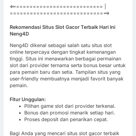
<============================ |
==============================>
Rekomendasi Situs Slot Gacor Terbaik Hari Ini
Neng4D
Neng4D dikenal sebagai salah satu situs slot
online terpercaya dengan tingkat kemenangan
tinggi. Situs ini menawarkan berbagai permainan
slot dari provider ternama serta bonus besar untuk
para pemain baru dan setia. Tampilan situs yang
user-friendly membuatnya menjadi favorit banyak
pemain.
Fitur Unggulan:
Pilihan game slot dari provider terkenal.
Bonus dan promosi menarik setiap hari.
Proses deposit dan penarikan cepat.
Bagi Anda yang mencari situs slot gacor terbaik