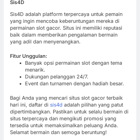
Sis4D
Sis4D adalah platform terpercaya untuk pemain
yang ingin mencoba keberuntungan mereka di
permainan slot gacor. Situs ini memiliki reputasi
baik dalam memberikan pengalaman bermain
yang adil dan menyenangkan.
Fitur Unggulan:
Banyak opsi permainan slot dengan tema
menarik.
Dukungan pelanggan 24/7.
Event dan turnamen dengan hadiah besar.
Bagi Anda yang mencari situs slot gacor terbaik
hari ini, daftar di
sis4d
adalah pilihan yang patut
dipertimbangkan. Pastikan untuk selalu bermain di
situs terpercaya dan mengikuti promosi yang
tersedia untuk memaksimalkan peluang Anda.
Selamat bermain dan semoga beruntung!