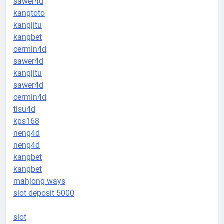
sawer4d
kangtoto
kangjitu
kangbet
cermin4d
sawer4d
kangjitu
sawer4d
cermin4d
tisu4d
kps168
neng4d
neng4d
kangbet
kangbet
mahjong ways
slot deposit 5000
slot