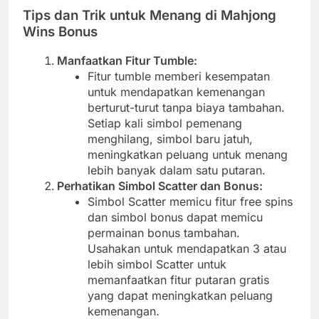
Tips dan Trik untuk Menang di Mahjong
Wins Bonus
Manfaatkan Fitur Tumble:
Fitur tumble memberi kesempatan
untuk mendapatkan kemenangan
berturut-turut tanpa biaya tambahan.
Setiap kali simbol pemenang
menghilang, simbol baru jatuh,
meningkatkan peluang untuk menang
lebih banyak dalam satu putaran.
Perhatikan Simbol Scatter dan Bonus:
Simbol Scatter memicu fitur free spins
dan simbol bonus dapat memicu
permainan bonus tambahan.
Usahakan untuk mendapatkan 3 atau
lebih simbol Scatter untuk
memanfaatkan fitur putaran gratis
yang dapat meningkatkan peluang
kemenangan.