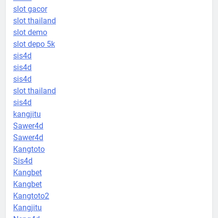
slot gacor
slot thailand
slot demo
slot depo 5k
sis4d
sis4d
sis4d
slot thailand
sis4d
kangjitu
Sawer4d
Sawer4d
Kangtoto
Sis4d
Kangbet
Kangbet
Kangtoto2
Kangjitu