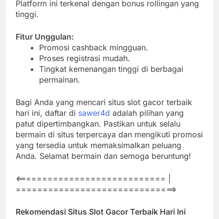
Platform ini terkenal dengan bonus rollingan yang
tinggi.
Fitur Unggulan:
Promosi cashback mingguan.
Proses registrasi mudah.
Tingkat kemenangan tinggi di berbagai
permainan.
Bagi Anda yang mencari situs slot gacor terbaik
hari ini, daftar di
sawer4d
adalah pilihan yang
patut dipertimbangkan. Pastikan untuk selalu
bermain di situs terpercaya dan mengikuti promosi
yang tersedia untuk memaksimalkan peluang
Anda. Selamat bermain dan semoga beruntung!
<============================ |
==============================>
Rekomendasi Situs Slot Gacor Terbaik Hari Ini