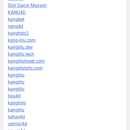
Slot Gacor Maxwin
KANG4D
kangbet
neng4d
kangtoto2
kang-jitu.com
kangjitu.dev
kangjitu.tech
kangjitutogel.com
kangjitutoto.com
kangjitu
kangjitu
kangjitu
tisu4d
kangtoto
kangjitu
tahun4d
cermin4d