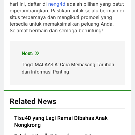
hari ini, daftar di
neng4d
adalah pilihan yang patut
dipertimbangkan. Pastikan untuk selalu bermain di
situs terpercaya dan mengikuti promosi yang
tersedia untuk memaksimalkan peluang Anda.
Selamat bermain dan semoga beruntung!
Next:
Post
navigation
Togel MALAYSIA: Cara Memasang Taruhan
dan Informasi Penting
Related News
Tisu4D yang Lagi Ramai Dibahas Anak
Nongkrong