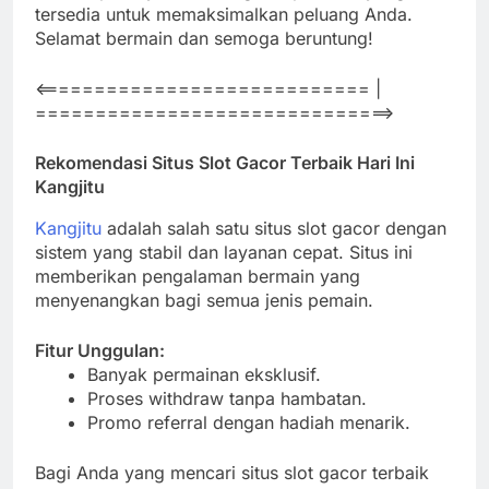
tersedia untuk memaksimalkan peluang Anda.
Selamat bermain dan semoga beruntung!
<============================ |
==============================>
Rekomendasi Situs Slot Gacor Terbaik Hari Ini
Kangjitu
Kangjitu
adalah salah satu situs slot gacor dengan
sistem yang stabil dan layanan cepat. Situs ini
memberikan pengalaman bermain yang
menyenangkan bagi semua jenis pemain.
Fitur Unggulan:
Banyak permainan eksklusif.
Proses withdraw tanpa hambatan.
Promo referral dengan hadiah menarik.
Bagi Anda yang mencari situs slot gacor terbaik