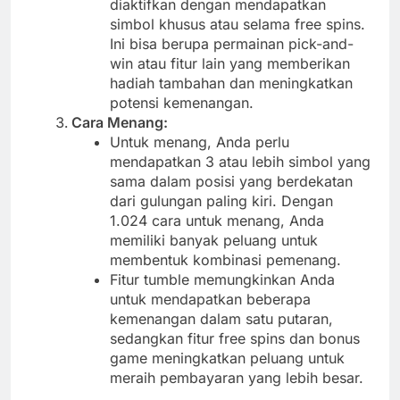
diaktifkan dengan mendapatkan
simbol khusus atau selama free spins.
Ini bisa berupa permainan pick-and-
win atau fitur lain yang memberikan
hadiah tambahan dan meningkatkan
potensi kemenangan.
Cara Menang:
Untuk menang, Anda perlu
mendapatkan 3 atau lebih simbol yang
sama dalam posisi yang berdekatan
dari gulungan paling kiri. Dengan
1.024 cara untuk menang, Anda
memiliki banyak peluang untuk
membentuk kombinasi pemenang.
Fitur tumble memungkinkan Anda
untuk mendapatkan beberapa
kemenangan dalam satu putaran,
sedangkan fitur free spins dan bonus
game meningkatkan peluang untuk
meraih pembayaran yang lebih besar.