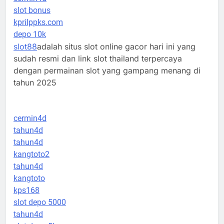
slot bonus
kprilppks.com
depo 10k
slot88
adalah situs slot online gacor hari ini yang
sudah resmi dan link slot thailand terpercaya
dengan permainan slot yang gampang menang di
tahun 2025
cermin4d
tahun4d
tahun4d
kangtoto2
tahun4d
kangtoto
kps168
slot depo 5000
tahun4d