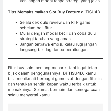
kehilangan modal tanpa strategi yang jelas.
Tips Memaksimalkan Slot Buy Feature di TISU4D
Selalu cek dulu review dan RTP game
sebelum beli fitur.
Mulai dengan modal kecil dan coba dulu
strategi taruhan yang aman.
Jangan terbawa emosi, kalau rugi jangan
langsung beli lagi tanpa perhitungan.
Fitur buy spin memang menarik, tapi ingat tetap
bijak dalam penggunaannya. Di
TISU4D
, kamu
bisa menikmati berbagai game slot dengan fitur ini
dan tentukan sendiri kapan waktu terbaik untuk
memakainya. Selamat bermain dan semoga cuan
selalu menyertai kamu!