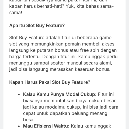
kapan harus berhati-hati? Yuk, kita bahas sama-
sama!
Apa Itu Slot Buy Feature?
Slot Buy Feature adalah fitur di beberapa game
slot yang memungkinkan pemain membeli akses
langsung ke putaran bonus atau free spin dengan
harga tertentu. Dengan fitur ini, kamu nggak perlu
menunggu sampai scatter muncul secara alami,
jadi bisa langsung merasakan keseruan bonus.
Kapan Harus Pakai Slot Buy Feature?
Kalau Kamu Punya Modal Cukup:
Fitur ini
biasanya membutuhkan biaya cukup besar,
jadi kalau modalmu cukup, ini bisa jadi cara
cepat untuk dapatkan peluang menang
besar.
Mau Efisiensi Waktu:
Kalau kamu nggak