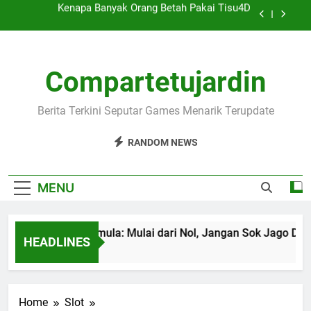
Skip
Situs SAWER4D: Tempat Baru Buat Cari Hiburan
to
Online
content
Main di Situs Slot Sawer4D, Hoki atau Skill?
Compartetujardin
Tisu4D yang Lagi Ramai Dibahas Anak
Nongkrong
Kenapa Banyak Orang Betah Pakai Tisu4D
Berita Terkini Seputar Games Menarik Terupdate
Situs SAWER4D: Tempat Baru Buat Cari Hiburan
RANDOM NEWS
Online
Main di Situs Slot Sawer4D, Hoki atau Skill?
MENU
ceman Buat Pemula: Mulai dari Nol, Jangan Sok Jago Dulu
HEADLINES
nths Ago
Home
Slot