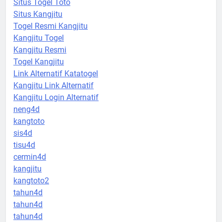
Situs Togel Toto
Situs Kangjitu
Togel Resmi Kangjitu
Kangjitu Togel
Kangjitu Resmi
Togel Kangjitu
Link Alternatif Katatogel
Kangjitu Link Alternatif
Kangjitu Login Alternatif
neng4d
kangtoto
sis4d
tisu4d
cermin4d
kangjitu
kangtoto2
tahun4d
tahun4d
tahun4d