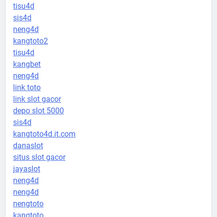
tisu4d
sis4d
neng4d
kangtoto2
tisu4d
kangbet
neng4d
link toto
link slot gacor
depo slot 5000
sis4d
kangtoto4d.it.com
danaslot
situs slot gacor
jayaslot
neng4d
neng4d
nengtoto
kangtoto