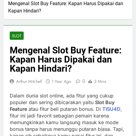
Mengenal Slot Buy Feature: Kapan Harus Dipakai dan
Kapan Hindari?
SLOT
Mengenal Slot Buy Feature:
Kapan Harus Dipakai dan
Kapan Hindari?
0
Arthur Mitchell
1 Year Ago
3 Mins
Dalam dunia slot online, ada fitur yang cukup
populer dan sering dibicarakan yaitu
Slot Buy
Feature
atau fitur beli putaran bonus. Di
TISU4D
,
fitur ini jadi favorit sebagian pemain karena
memungkinkan kamu langsung masuk ke mode
bonus tanpa harus menunggu putaran biasa. Tapi,
kapan sih sebaiknya kamu pakai fitur ini, dan