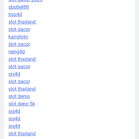
sbobet88
tisu4d
slot thailand
slot gacor
kangtoto
slot gacor
neng4d
slot thailand
slot gacor
sis4d
slot gacor
slot thailand
slot demo
slot depo 5k
sis4d
sis4d
sis4d
slot thailand