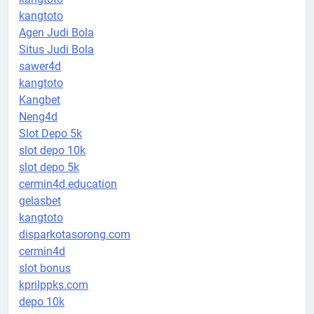
kangtoto
Agen Judi Bola
Situs Judi Bola
sawer4d
kangtoto
Kangbet
Neng4d
Slot Depo 5k
slot depo 10k
slot depo 5k
cermin4d.education
gelasbet
kangtoto
disparkotasorong.com
cermin4d
slot bonus
kprilppks.com
depo 10k