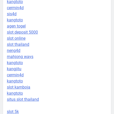
kangtoto
cermin4d
sis4d
kangtoto
agen togel
slot deposit 5000
slot online
slot thailand
neng4d
mahjong ways
kangtoto
kangjitu
cermin4d
kangtoto
slot kamboja
kangtoto
situs slot thailand
slot 5k