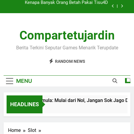
Skip
Situs SAWER4D: Tempat Baru Buat Cari Hiburan
to
Online
content
Main di Situs Slot Sawer4D, Hoki atau Skill?
Compartetujardin
Tisu4D yang Lagi Ramai Dibahas Anak
Nongkrong
Kenapa Banyak Orang Betah Pakai Tisu4D
Berita Terkini Seputar Games Menarik Terupdate
Situs SAWER4D: Tempat Baru Buat Cari Hiburan
RANDOM NEWS
Online
Main di Situs Slot Sawer4D, Hoki atau Skill?
MENU
ceman Buat Pemula: Mulai dari Nol, Jangan Sok Jago Dulu
HEADLINES
nths Ago
Home
Slot