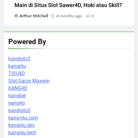
Main di Situs Slot Sawer4D, Hoki atau Skill?
Arthur Mitchell
4 months ago
0
Powered By
kangtoto2
kangjitu
TISU4D
Slot Gacor Maxwin
KANG4D
kangbet
neng4d
kangtoto2
kang-jitu.com
kangjitu.dev
kangjitu.tech