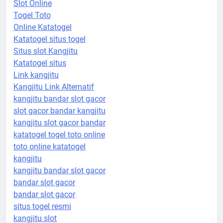
Slot Online
Togel Toto
Online Katatogel
Katatogel situs togel
Situs slot Kangjitu
Katatogel situs
Link kangjitu
Kangjitu Link Alternatif
kangjitu bandar slot gacor
slot gacor bandar kangjitu
kangjitu slot gacor bandar
katatogel togel toto online
toto online katatogel
kangjitu
kangjitu bandar slot gacor
bandar slot gacor
bandar slot gacor
situs togel resmi
kangjitu slot