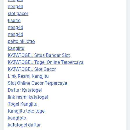
neng4d
slot gacor
tisu4d
neng4d
neng4d
paito hk lotto
kangjitu
KATATOGEL Situs Bandar Slot
KATATOGEL Togel Online Terpercaya
KATATOGEL Slot Gacor
Link Resmi Kangjitu
Slot Online Gacor Terpercaya
Daftar Katatogel
link resmi katatogel
Togel Kangjitu
Kangjitu toto togel
kangtoto
katatogel daftar