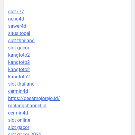
slot777
neng4d
sawer4d
situs togel
slot thailand
slot gacor
kangtoto2
kangtoto2
kangtoto2
kangtoto2
slot thailand
cermin4d
https://desamojorejo.id/
malangchannel.id
cermin4d
slot online
slot gacor
slot gacor 2025