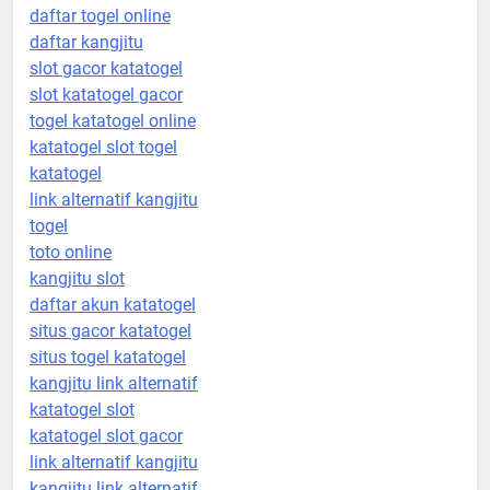
daftar togel online
daftar kangjitu
slot gacor katatogel
slot katatogel gacor
togel katatogel online
katatogel slot togel
katatogel
link alternatif kangjitu
togel
toto online
kangjitu slot
daftar akun katatogel
situs gacor katatogel
situs togel katatogel
kangjitu link alternatif
katatogel slot
katatogel slot gacor
link alternatif kangjitu
kangjitu link alternatif